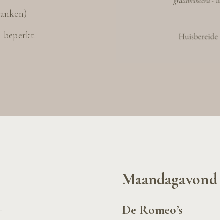
ranken)
n beperkt.
Maandagavond 
De Romeo’s