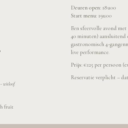
Deuren open:
18u00
Start menu:
19u00
Een sfeervolle avond met
40 minuten) aansluitend o
gastronomisch 4-gangenm
live performance.
Prijs:
€125 per persoon (e
Reservatie verplicht – d