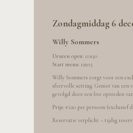
Zondagmiddag 6 dec
Willy Sommers
Deuren open:
11u30
Start menu:
12u15
Willy Sommers zorgt voor een exclu
sfeervolle setting. Geniet van een
gevolgd door een live optreden va
Prijs:
€120 per persoon (exclusief 
Reservatie verplicht – tijdig reser