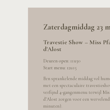
Zaterdagmiddag 23 m
Travestie Show – Miss Pfa
d'Alost
Deuren open:
11u30
Start menu:
12u15
Een sprankelende middag vol humo
met een spectaculaire travestiesho
verfijnd 4-gangenmenu terwijl Miss
d’Alost zorgen voor een wervelend
minuten).