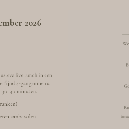
ember 2026
sieve live lunch in een
 verfijnd 4-gangenmenu
n 30–40 minuten.
dranken)
veren aanbevolen.