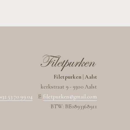
Filetpurken | Aalst
kerkstraat 9 - 9300 Aalst
+32 53 70 99 04
E:
filetpurken@gmail.com
BTW: BE0893368911