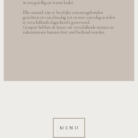
in een gezellig en warm kader.
Elke maand zijn er heerlijke seizoensgebonden
gerechten en van dinsdag tot en met zaterdag worden
er verschillende dagschotels geserveerd.
Groepen hebben de keuze uit verschillende menu's en
zakenmensen kunnen hier snel bediend worden.
M E N U