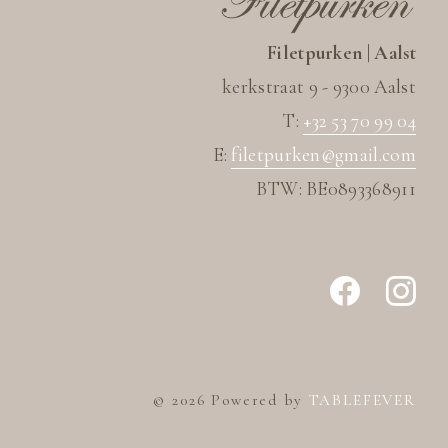
Filetpurken | Aalst
kerkstraat 9 - 9300 Aalst
T:
+32 53 70 99 04
E:
filetpurken@gmail.com
BTW: BE0893368911
© 2026 Powered by
TABLEFEVER